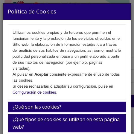
Política de Cookies
Utilizamos cookies propias y de terceros que permiten el
funcionamiento y la prestación de los servicios ofrecidos en el
MENU
Sitio web, la elaboración de información estadística a través
del análisis de sus hábitos de navegación, así como mostrarle
publicidad personalizada en base a un perfil elaborado a partir
de sus hábitos de navegación (por ejemplo, páginas
Programa Científico
visitadas).
Al pulsar en
Aceptar
consiente expresamente el uso de todas
Programa Científico (PDF)
las cookies.
Si desea rechazarlas o adaptar su configuración, pulse en
Cronograma Programa Científico
Configuración de cookies
.
Programa Enfermería
¿Qué son las cookies?
Cronograma Programa Enfermería
¿Qué tipos de cookies se utilizan en esta página
Plantilla
web?