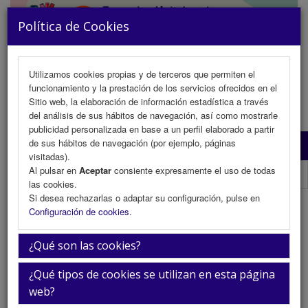
Política de Cookies
Utilizamos cookies propias y de terceros que permiten el
funcionamiento y la prestación de los servicios ofrecidos en el
MENU
Sitio web, la elaboración de información estadística a través
del análisis de sus hábitos de navegación, así como mostrarle
publicidad personalizada en base a un perfil elaborado a partir
de sus hábitos de navegación (por ejemplo, páginas
Comité Organizador
visitadas).
Al pulsar en
Aceptar
consiente expresamente el uso de todas
Comité Científico
las cookies.
Si desea rechazarlas o adaptar su configuración, pulse en
Comité Organizador
Configuración de cookies
.
¿Qué son las cookies?
Miembro
¿Qué tipos de cookies se utilizan en esta página
Dr. Manuel Anguita Sánchez
web?
Cardiología. Hospital Universitario Reina Sofía.