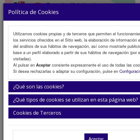
Política de Cookies
Utilizamos cookies propias y de terceros que permiten el funcionamien
los servicios ofrecidos en el Sitio web, la elaboración de información 
MENU
del análisis de sus hábitos de navegación, así como mostrarle public
base a un perfil elaborado a partir de sus hábitos de navegación (por 
visitadas).
Al pulsar en
Aceptar
consiente expresamente el uso de todas las coo
Presentación
Si desea rechazarlas o adaptar su configuración, pulse en
Configurac
La ciudad
¿Qué son las cookies?
La sede
¿Qué tipos de cookies se utilizan en esta página web?
Secretaría Técnica
Cookies de Terceros
Jornadas 2017
Jornadas 2018